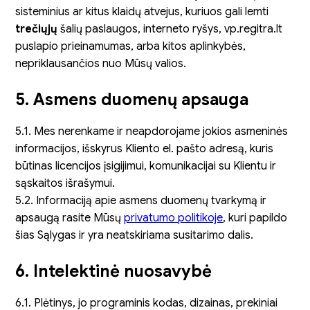
sisteminius ar kitus klaidų atvejus, kuriuos gali lemti
trečiųjų
šalių paslaugos, interneto ryšys, vp.regitra.lt
puslapio prieinamumas, arba kitos aplinkybės,
nepriklausančios nuo Mūsų valios.
5. Asmens duomenų apsauga
5.1. Mes nerenkame ir neapdorojame jokios asmeninės
informacijos, išskyrus Kliento el. pašto adresą, kuris
būtinas licencijos įsigijimui, komunikacijai su Klientu ir
sąskaitos išrašymui.
5.2. Informaciją apie asmens duomenų tvarkymą ir
apsaugą rasite Mūsų
privatumo politikoje
, kuri papildo
šias Sąlygas ir yra neatskiriama susitarimo dalis.
6. Intelektinė nuosavybė
6.1. Plėtinys, jo programinis kodas, dizainas, prekiniai