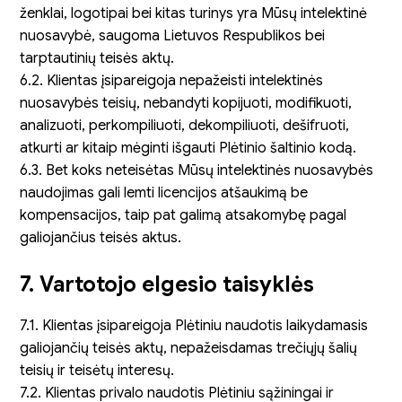
ženklai, logotipai bei kitas turinys yra Mūsų intelektinė
nuosavybė, saugoma Lietuvos Respublikos bei
tarptautinių teisės aktų.
6.2. Klientas įsipareigoja nepažeisti intelektinės
nuosavybės teisių, nebandyti kopijuoti, modifikuoti,
analizuoti, perkompiliuoti, dekompiliuoti, dešifruoti,
atkurti ar kitaip mėginti išgauti Plėtinio šaltinio kodą.
6.3. Bet koks neteisėtas Mūsų intelektinės nuosavybės
naudojimas gali lemti licencijos atšaukimą be
kompensacijos, taip pat galimą atsakomybę pagal
galiojančius teisės aktus.
7. Vartotojo elgesio taisyklės
7.1. Klientas įsipareigoja Plėtiniu naudotis laikydamasis
galiojančių teisės aktų, nepažeisdamas trečiųjų šalių
teisių ir teisėtų interesų.
7.2. Klientas privalo naudotis Plėtiniu sąžiningai ir