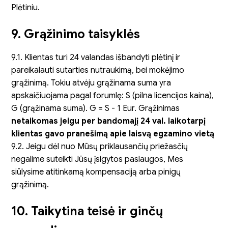
Plėtiniu.
9. Grąžinimo taisyklės
9.1. Klientas turi 24 valandas išbandyti plėtinį ir
pareikalauti sutarties nutraukimą, bei mokėjimo
grąžinimą. Tokiu atvėju grąžinama suma yra
apskaičiuojama pagal forumlę: S (pilna licencijos kaina),
G (grąžinama suma). G = S - 1 Eur. Grąžinimas
netaikomas jeigu per bandomajį 24 val. laikotarpį
klientas gavo pranešimą apie laisvą egzamino vietą
9.2. Jeigu dėl nuo Mūsų priklausančių priežasčių
negalime suteikti Jūsų įsigytos paslaugos, Mes
siūlysime atitinkamą kompensaciją arba pinigų
grąžinimą.
10. Taikytina teisė ir ginčų