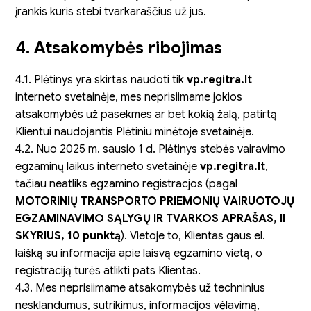
įrankis kuris stebi tvarkaraščius už jus.
4. Atsakomybės ribojimas
4.1. Plėtinys yra skirtas naudoti tik
vp.regitra.lt
interneto svetainėje, mes neprisiimame jokios
atsakomybės už pasekmes ar bet kokią žalą, patirtą
Klientui naudojantis Plėtiniu minėtoje svetainėje.
4.2. Nuo 2025 m. sausio 1 d. Plėtinys stebės vairavimo
egzaminų laikus interneto svetainėje
vp.regitra.lt
,
tačiau neatliks egzamino registracjos (pagal
MOTORINIŲ TRANSPORTO PRIEMONIŲ VAIRUOTOJŲ
EGZAMINAVIMO SĄLYGŲ IR TVARKOS APRAŠAS, II
SKYRIUS, 10 punktą
). Vietoje to, Klientas gaus el.
laišką su informacija apie laisvą egzamino vietą, o
registraciją turės atlikti pats Klientas.
4.3. Mes neprisiimame atsakomybės už techninius
nesklandumus, sutrikimus, informacijos vėlavimą,