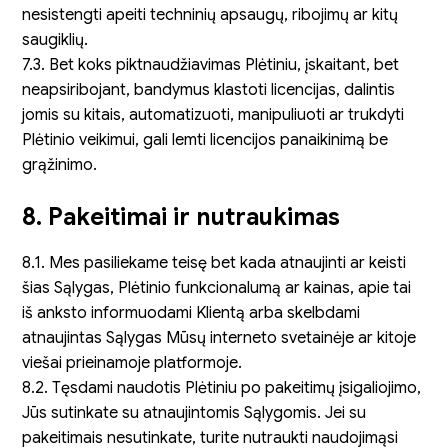
nesistengti apeiti techninių apsaugų, ribojimų ar kitų
saugiklių.
7.3. Bet koks piktnaudžiavimas Plėtiniu, įskaitant, bet
neapsiribojant, bandymus klastoti licencijas, dalintis
jomis su kitais, automatizuoti, manipuliuoti ar trukdyti
Plėtinio veikimui, gali lemti licencijos panaikinimą be
grąžinimo.
8. Pakeitimai ir nutraukimas
8.1. Mes pasiliekame teisę bet kada atnaujinti ar keisti
šias Sąlygas, Plėtinio funkcionalumą ar kainas, apie tai
iš anksto informuodami Klientą arba skelbdami
atnaujintas Sąlygas Mūsų interneto svetainėje ar kitoje
viešai prieinamoje platformoje.
8.2. Tęsdami naudotis Plėtiniu po pakeitimų įsigaliojimo,
Jūs sutinkate su atnaujintomis Sąlygomis. Jei su
pakeitimais nesutinkate, turite nutraukti naudojimąsi