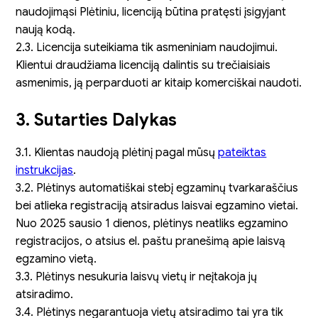
naudojimąsi Plėtiniu, licenciją būtina pratęsti įsigyjant
naują kodą.
2.3. Licencija suteikiama tik asmeniniam naudojimui.
Klientui draudžiama licenciją dalintis su trečiaisiais
asmenimis, ją perparduoti ar kitaip komerciškai naudoti.
3. Sutarties Dalykas
3.1. Klientas naudoją plėtinį pagal mūsų
pateiktas
instrukcijas
.
3.2. Plėtinys automatiškai stebį egzaminų tvarkaraščius
bei atlieka registraciją atsiradus laisvai egzamino vietai.
Nuo 2025 sausio 1 dienos, plėtinys neatliks egzamino
registracijos, o atsius el. paštu pranešimą apie laisvą
egzamino vietą.
3.3. Plėtinys nesukuria laisvų vietų ir neįtakoja jų
atsiradimo.
3.4. Plėtinys negarantuoja vietų atsiradimo tai yra tik