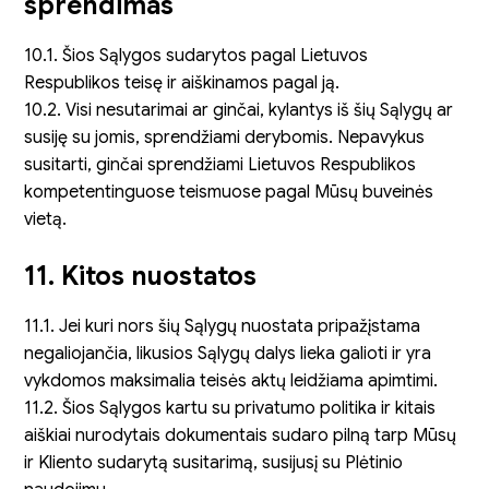
sprendimas
10.1. Šios Sąlygos sudarytos pagal Lietuvos
Respublikos teisę ir aiškinamos pagal ją.
10.2. Visi nesutarimai ar ginčai, kylantys iš šių Sąlygų ar
susiję su jomis, sprendžiami derybomis. Nepavykus
susitarti, ginčai sprendžiami Lietuvos Respublikos
kompetentinguose teismuose pagal Mūsų buveinės
vietą.
11. Kitos nuostatos
11.1. Jei kuri nors šių Sąlygų nuostata pripažįstama
negaliojančia, likusios Sąlygų dalys lieka galioti ir yra
vykdomos maksimalia teisės aktų leidžiama apimtimi.
11.2. Šios Sąlygos kartu su privatumo politika ir kitais
aiškiai nurodytais dokumentais sudaro pilną tarp Mūsų
ir Kliento sudarytą susitarimą, susijusį su Plėtinio