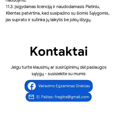
naudojimu.
11.3. Įsigydamas licenciją ir naudodamasis Plėtiniu,
Klientas patvirtina, kad susipažino su šiomis Sąlygomis,
jas suprato ir sutinka jų laikytis be jokių išlygų.
Kontaktai
Jeigu turite klausimų ar susirūpinimų dėl paslaugos
sąlygų - susisiekite su mumis
Vairavimo Egzaminas Greiciau
El. Paštas: fregitra@gmail.com