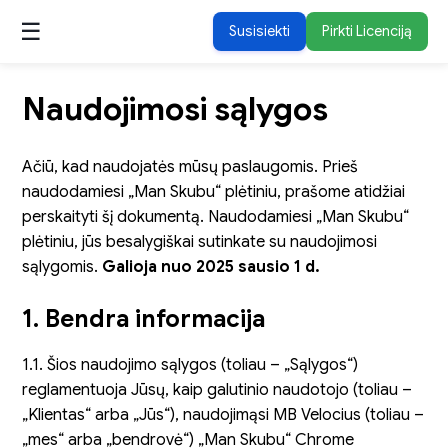
☰
Susisiekti
Pirkti Licenciją
Naudojimosi sąlygos
Ačiū, kad naudojatės mūsų paslaugomis. Prieš
naudodamiesi „Man Skubu“ plėtiniu, prašome atidžiai
perskaityti šį dokumentą. Naudodamiesi „Man Skubu“
plėtiniu, jūs besalygiškai sutinkate su naudojimosi
sąlygomis.
Galioja nuo 2025 sausio 1 d.
1. Bendra informacija
1.1. Šios naudojimo sąlygos (toliau – „Sąlygos“)
reglamentuoja Jūsų, kaip galutinio naudotojo (toliau –
„Klientas“ arba „Jūs“), naudojimąsi MB Velocius (toliau –
„mes“ arba „bendrovė“) „Man Skubu“ Chrome