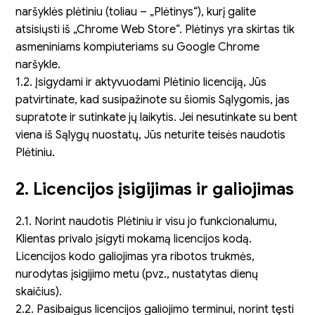
naršyklės plėtiniu (toliau – „Plėtinys“), kurį galite
atsisiųsti iš „Chrome Web Store“. Plėtinys yra skirtas tik
asmeniniams kompiuteriams su Google Chrome
naršykle.
1.2. Įsigydami ir aktyvuodami Plėtinio licenciją, Jūs
patvirtinate, kad susipažinote su šiomis Sąlygomis, jas
supratote ir sutinkate jų laikytis. Jei nesutinkate su bent
viena iš Sąlygų nuostatų, Jūs neturite teisės naudotis
Plėtiniu.
2. Licencijos įsigijimas ir galiojimas
2.1. Norint naudotis Plėtiniu ir visu jo funkcionalumu,
Klientas privalo įsigyti mokamą licencijos kodą.
Licencijos kodo galiojimas yra ribotos trukmės,
nurodytas įsigijimo metu (pvz., nustatytas dienų
skaičius).
2.2. Pasibaigus licencijos galiojimo terminui, norint tęsti